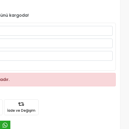
 günü kargoda!
adır.
İade ve Değişim