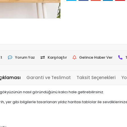
Et
Yorum Yaz
Karşılaştır
Gelince Haber Ver
çıklaması
Garanti ve Teslimat
Taksit Seçenekleri
Yo
de gökyüzünün nasıl göründüğünü kalıcı hale getirebilirsiniz.
tarih, yer gibi bilgilerle tasarlanan yıldız haritası tablolar ile sevdikler