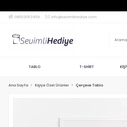
08503053459
info@sevimlihediye.com
TABLO
T-SHİRT
KİŞ
Ana Sayfa
Kişiye Özel Ürünler
Çerçeve Tablo