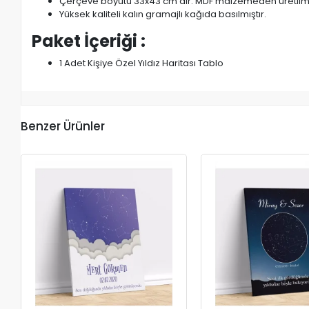
Çerçeve boyutu 33x43 cm'dir. MDF malzemeden üretilmiş
Yüksek kaliteli kalın gramajlı kağıda basılmıştır.
Paket İçeriği :
1 Adet Kişiye Özel Yıldız Haritası Tablo
Benzer Ürünler