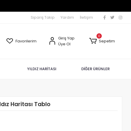
Sipariş Takip
Yardım
İletişim
0
Giriş Yap
Favorilerim
Sepetim
Üye Ol
YILDIZ HARİTASI
DİĞER ÜRÜNLER
ldız Haritası Tablo