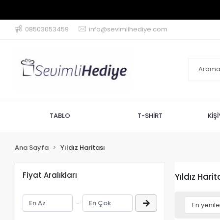
08503053459
info@sevimlihediye.com
TABLO
T-SHİRT
KİŞ
Ana Sayfa
Yıldız Haritası
Fiyat Aralıkları
Yıldız Harit
-