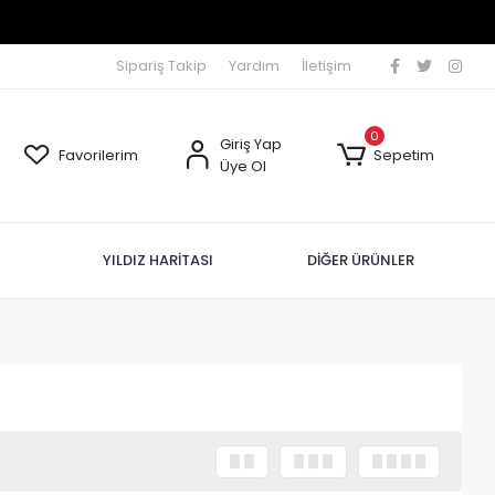
Sipariş Takip
Yardım
İletişim
0
Giriş Yap
Favorilerim
Sepetim
Üye Ol
YILDIZ HARİTASI
DİĞER ÜRÜNLER