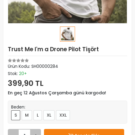
Trust Me I'm a Drone Pilot Tişört
Ürün Kodu:
SH00000284
Stok:
20+
399,90 TL
En geç 12 Ağustos Çarşamba günü kargoda!
Beden:
S
M
L
XL
XXL