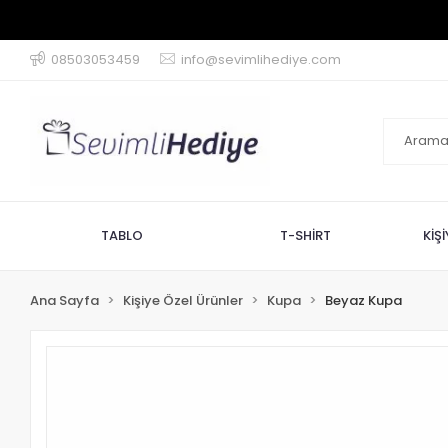
08503053459
info@sevimlihediye.com
TABLO
T-SHİRT
KİŞ
Ana Sayfa
Kişiye Özel Ürünler
Kupa
Beyaz Kupa