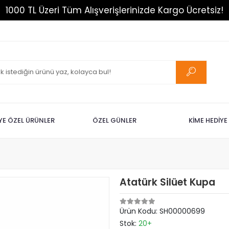
1000 TL Üzeri Tüm Alışverişlerinizde Kargo Ücretsiz!
İYE ÖZEL ÜRÜNLER
ÖZEL GÜNLER
KİME HEDİYE
Atatürk Silüet Kupa
Ürün Kodu:
SH00000699
Stok:
20+