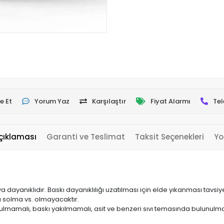
e Et
Yorum Yaz
Karşılaştır
Fiyat Alarmı
Tel
çıklaması
Garanti ve Teslimat
Taksit Seçenekleri
Yo
yanıklıdır. Baskı dayanıklılığı uzatılması için elde yıkanması tavsiye 
a solma vs. olmayacaktır.
ulmamalı, baskı yakılmamalı, asit ve benzeri sıvı temasında bulunulma