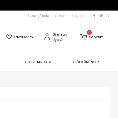
Sipariş Takip
Yardım
İletişim
0
Giriş Yap
Favorilerim
Sepetim
Üye Ol
YILDIZ HARİTASI
DİĞER ÜRÜNLER