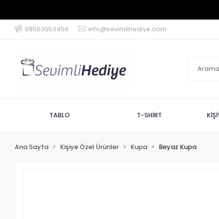
08503053459
info@sevimlihediye.com
TABLO
T-SHİRT
KİŞ
Ana Sayfa
Kişiye Özel Ürünler
Kupa
Beyaz Kupa