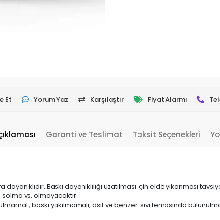
e Et
Yorum Yaz
Karşılaştır
Fiyat Alarmı
Tel
çıklaması
Garanti ve Teslimat
Taksit Seçenekleri
Yo
yanıklıdır. Baskı dayanıklılığı uzatılması için elde yıkanması tavsiye 
a solma vs. olmayacaktır.
ulmamalı, baskı yakılmamalı, asit ve benzeri sıvı temasında bulunulma