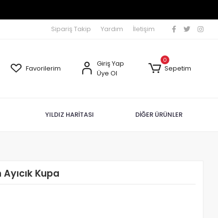
Sipariş Takip
Yardım
İletişim
0
Giriş Yap
Favorilerim
Sepetim
Üye Ol
YILDIZ HARİTASI
DİĞER ÜRÜNLER
 Ayıcık Kupa