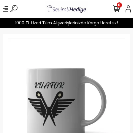
0
1000 TL Üzeri Tüm Alışverişlerinizde Kargo Ücretsiz!