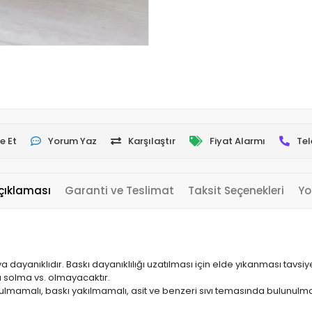
e Et
Yorum Yaz
Karşılaştır
Fiyat Alarmı
Tel
çıklaması
Garanti ve Teslimat
Taksit Seçenekleri
Yo
yanıklıdır. Baskı dayanıklılığı uzatılması için elde yıkanması tavsiye 
a solma vs. olmayacaktır.
ulmamalı, baskı yakılmamalı, asit ve benzeri sıvı temasında bulunulma