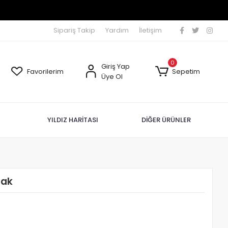
Sipariş Takip
Yardım
İletişim
0
Giriş Yap
Favorilerim
Sepetim
Üye Ol
YILDIZ HARİTASI
DİĞER ÜRÜNLER
dak