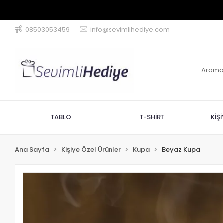
08503053459
info@sevimlihediye.com
TABLO
T-SHİRT
KİŞ
Ana Sayfa
Kişiye Özel Ürünler
Kupa
Beyaz Kupa