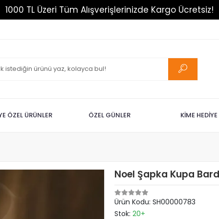
1000 TL Üzeri Tüm Alışverişlerinizde Kargo Ücretsiz!
İYE ÖZEL ÜRÜNLER
ÖZEL GÜNLER
KİME HEDİYE
Noel Şapka Kupa Bar
Ürün Kodu:
SH00000783
Stok:
20+