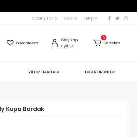
Sipariş Takip
Yardım
İletişim
0
Giriş Yap
Favorilerim
Sepetim
Üye Ol
YILDIZ HARİTASI
DİĞER ÜRÜNLER
dy Kupa Bardak