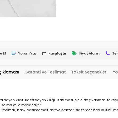
e Et
Yorum Yaz
Karşılaştır
Fiyat Alarmı
Tel
çıklaması
Garanti ve Teslimat
Taksit Seçenekleri
Yo
yanıklıdır. Baskı dayanıklılığı uzatılması için elde yıkanması tavsiye 
a solma vs. olmayacaktır.
ulmamalı, baskı yakılmamalı, asit ve benzeri sıvı temasında bulunulma