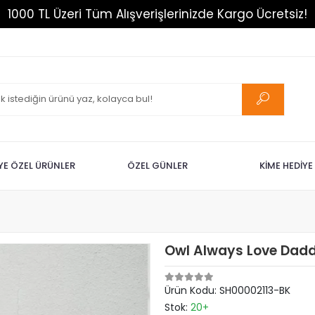
1000 TL Üzeri Tüm Alışverişlerinizde Kargo Ücretsiz!
İYE ÖZEL ÜRÜNLER
ÖZEL GÜNLER
KİME HEDİYE
Owl Always Love Dad
Ürün Kodu:
SH00002113-BK
Stok:
20+