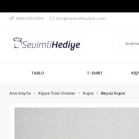
08503053459
info@sevimlihediye.com
TABLO
T-SHİRT
KİŞ
Ana Sayfa
Kişiye Özel Ürünler
Kupa
Beyaz Kupa